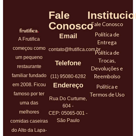
Fale
Institucio
Conosco
Fale Conosco
Política de
Email
A Frutifica
Entrega
começou como
contato@frutifica.com.br
Política de
um pequeno
Trocas,
Telefone
restaurante
Devoluções e
familiar fundado
Reembolso
(11) 95080-6282
Endereço
em 2008. Ficou
Política e
famoso por ter
Termos de Uso
Rua Do Curtume,
uma das
604 -
melhores
CEP: 05065-001 -
São Paulo
comidas caseiras
do Alto da Lapa-