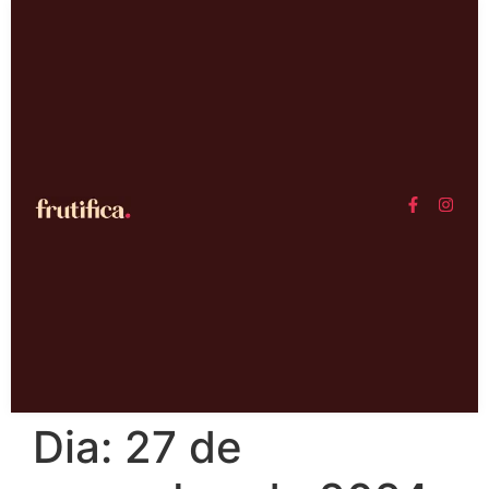
Dia:
27 de