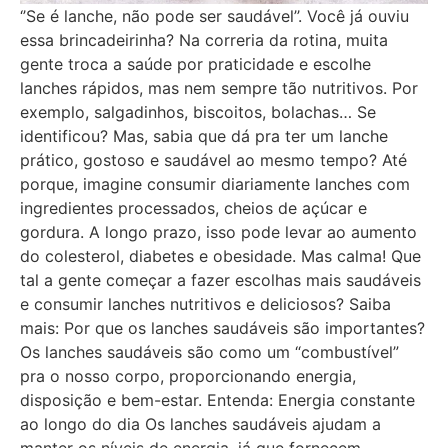
‘’Se é lanche, não pode ser saudável’’. Você já ouviu
essa brincadeirinha? Na correria da rotina, muita
gente troca a saúde por praticidade e escolhe
lanches rápidos, mas nem sempre tão nutritivos. Por
exemplo, salgadinhos, biscoitos, bolachas… Se
identificou? Mas, sabia que dá pra ter um lanche
prático, gostoso e saudável ao mesmo tempo? Até
porque, imagine consumir diariamente lanches com
ingredientes processados, cheios de açúcar e
gordura. A longo prazo, isso pode levar ao aumento
do colesterol, diabetes e obesidade. Mas calma! Que
tal a gente começar a fazer escolhas mais saudáveis
e consumir lanches nutritivos e deliciosos? Saiba
mais: Por que os lanches saudáveis são importantes?
Os lanches saudáveis são como um “combustível”
pra o nosso corpo, proporcionando energia,
disposição e bem-estar. Entenda: Energia constante
ao longo do dia Os lanches saudáveis ajudam a
manter os níveis de energia, já que fornecem