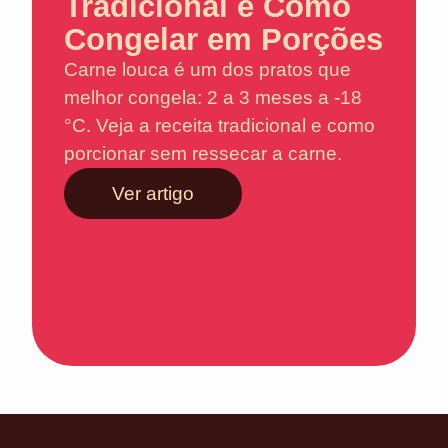
Tradicional e Como
Congelar em Porções
Carne louca é um dos pratos que
melhor congela: 2 a 3 meses a -18
°C. Veja a receita tradicional e como
porcionar sem ressecar a carne.
Ver artigo