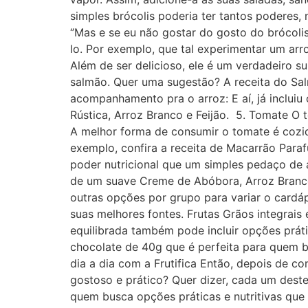
simples brócolis poderia ter tantos poderes,
‘’Mas e se eu não gostar do gosto do brócol
lo. Por exemplo, que tal experimentar um ar
Além de ser delicioso, ele é um verdadeiro 
salmão. Quer uma sugestão? A receita do Sal
acompanhamento pra o arroz: E aí, já incluiu
Rústica, Arroz Branco e Feijão. 5. Tomate O
A melhor forma de consumir o tomate é cozid
exemplo, confira a receita de Macarrão Para
poder nutricional que um simples pedaço de 
de um suave Creme de Abóbora, Arroz Branco e
outras opções por grupo para variar o cardá
suas melhores fontes. Frutas Grãos integrai
equilibrada também pode incluir opções prát
chocolate de 40g que é perfeita para quem 
dia a dia com a Frutifica Então, depois de co
gostoso e prático? Quer dizer, cada um deste
quem busca opções práticas e nutritivas que 