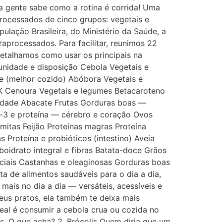
… a gente sabe como a rotina é corrida! Uma
 processados de cinco grupos: vegetais e
ulação Brasileira, do Ministério da Saúde, a
raprocessados. Para facilitar, reunimos 22
etalhamos como usar os principais na
munidade e disposição Cebola Vegetais e
e (melhor cozido) Abóbora Vegetais e
 K Cenoura Vegetais e legumes Betacaroteno
ciedade Abacate Frutas Gorduras boas —
a-3 e proteína — cérebro e coração Ovos
mitas Feijão Proteínas magras Proteína
s Proteína e probióticos (intestino) Aveia
boidrato integral e fibras Batata-doce Grãos
nciais Castanhas e oleaginosas Gorduras boas
 de alimentos saudáveis para o dia a dia,
ais no dia a dia — versáteis, acessíveis e
seus pratos, ela também te deixa mais
ideal é consumir a cebola crua ou cozida no
es. O que acha? 2. Brócolis Quem diria que um