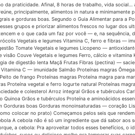
o da praticidade. Afinal, 8 horas de trabalho, vida social
a reúne, principalmente, alimentos in natura e minimamente
grais e gorduras boas. Segundo o Guia Alimentar para a Pop
 esses grupos e priorizar alimentos frescos no lugar dos ult
tencem e o que cada um faz por você — e, na sequência, d
 Brócolis Vegetais e legumes Vitamina C, ferro e fibras — i
gestão Tomate Vegetais e legumes Licopeno — antioxidant
 visão Couve Vegetais e legumes Ferro, cálcio e vitamina
rgia de digestão lenta Maçã Frutas Fibras (pectina) — sa
tas Vitamina C — imunidade Salmão Proteínas magras Ômeg
 Peito de frango Proteínas magras Proteína magra para mar
ras Proteína vegetal e ferro Iogurte natural Proteínas magra
ciedade e colesterol Arroz integral Grãos e tubérculos Car
ico Quinoa Grãos e tubérculos Proteína e aminoácidos esse
m Gorduras boas Gorduras monoinsaturadas — coração Lista
 como colocar no prato) Começamos pelos seis que rendem m
Cebola A cebola não é só um ingrediente que dá sabor aos 
orque, a cebola: Pra aproveitar todos esses benefícios, o 
nduíches, sucos ou delicioso molho pra temperar suas carn