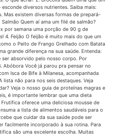
 esconde diversos nutrientes. Saiba mais:
u. Mas existem diversas formas de prepará-
3. Salmão Quem aí ama um filé de salmão?
s 2x por semana uma porção de 90 g de
 4. Feijão O feijão é muito mais do que um
s, como o Peito de Frango Grelhado com Batata
uma grande diferença na sua saúde. Entenda:
e ser absorvido pelo nosso corpo. Por
6. Abóbora Você já parou pra pensar no
, com Isca de Bife à Milanesa, acompanhada
 lista não para nos seis destaques. Veja
dar? Veja o nosso guia de proteínas magras e
eis, é importante lembrar que uma dieta
Frutifica oferece uma deliciosa mousse de
suma a lista de alimentos saudáveis para o
percebe que cuidar da sua saúde pode ser
r facilmente incorporado à sua rotina. Para
ifica são uma excelente escolha. Muitas