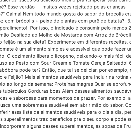
 né? Esse verdão — muitas vezes rejeitado pelas crianças —
is?’’ Calma! Nem todo mundo gosta do sabor do brócolis cr
roz com brócolis + peixe de plantas com purê de batata? 
superalimento! Por isso, o indicado é consumir pelo meno
mão Desfiado ao Molho de Mostarda com Arroz de Brócolis!
 o feijão na sua dieta? Experimente em diferentes receita
 tomate é um alimento simples e acessível que pode fazer 
o. O cozimento libera o licopeno, deixando-o mais fácil d
fuso ao Pesto com Sour Cream e Tomate Cereja Salteado! 
abóbora pode ter? Então, que tal se deliciar, por exemplo
 Feijão? Mais alimentos saudáveis para incluir na rotina A
pio ao longo da semana: Proteínas magras Quer se aprofun
s e tubérculos Gorduras boas Além desses alimentos saudáv
icas e saborosas para momentos de prazer. Por exemplo, a 
busca uma sobremesa saudável sem abrir mão do sabor. Con
nferir essa lista de alimentos saudáveis para o dia a dia, 
s superalimentos traz benefícios pra o seu corpo e pode se
incorporem alguns desses superalimentos, as sopas da Frut