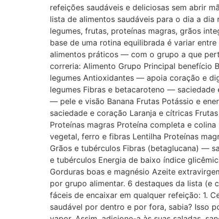
refeições saudáveis e deliciosas sem abrir mã
lista de alimentos saudáveis para o dia a di
legumes, frutas, proteínas magras, grãos inte
base de uma rotina equilibrada é variar entre
alimentos práticos — com o grupo a que per
correria: Alimento Grupo Principal benefício
legumes Antioxidantes — apoia coração e di
legumes Fibras e betacaroteno — saciedade e
— pele e visão Banana Frutas Potássio e ene
saciedade e coração Laranja e cítricas Fru
Proteínas magras Proteína completa e colina
vegetal, ferro e fibras Lentilha Proteínas mag
Grãos e tubérculos Fibras (betaglucana) — sa
e tubérculos Energia de baixo índice glicêm
Gorduras boas e magnésio Azeite extravirge
por grupo alimentar. 6 destaques da lista (e
fáceis de encaixar em qualquer refeição: 1. 
saudável por dentro e por fora, sabia? Isso p
vapor. Assim, adicione-a às suas saladas, sa