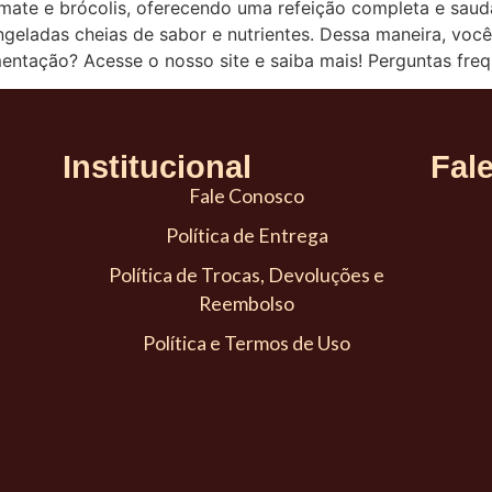
mate e brócolis, oferecendo uma refeição completa e saudá
ongeladas cheias de sabor e nutrientes. Dessa maneira, vo
mentação? Acesse o nosso site e saiba mais! Perguntas fre
Institucional
Fal
Fale Conosco
Política de Entrega
Política de Trocas, Devoluções e
Reembolso
Política e Termos de Uso