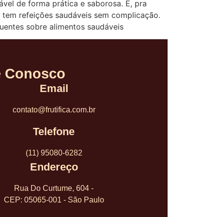
vel de forma prática e saborosa. E, pra
cê tem refeições saudáveis sem complicação.
quentes sobre alimentos saudáveis
e Conosco
Email
contato@frutifica.com.br
Telefone
(11) 95080-6282
Endereço
Rua Do Curtume, 604 -
CEP: 05065-001 - São Paulo