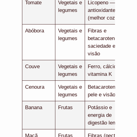
Tomate
Vegetais e
Licopeno —
legumes
antioxidante
(melhor cozido)
Abóbora
Vegetais e
Fibras e
legumes
betacaroteno —
saciedade e
visão
Couve
Vegetais e
Ferro, cálcio e
legumes
vitamina K
Cenoura
Vegetais e
Betacaroteno —
legumes
pele e visão
Banana
Frutas
Potássio e
energia de
digestão lenta
Maçã
Frutas
Fibras (pectina)