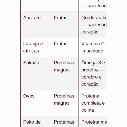
— saciedade
Abacate
Frutas
Gorduras boas
— saciedade e
coração
Laranja e
Frutas
Vitamina C —
cítricas
imunidade
Salmão
Proteínas
Ômega-3 e
magras
proteína —
cérebro e
coração
Ovos
Proteínas
Proteína
magras
completa e
colina
Peito de
Proteínas
Proteína magra