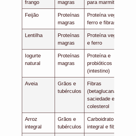
frango
magras
para marmitas
Feijão
Proteínas
Proteína vegetal,
magras
ferro e fibras
Lentilha
Proteínas
Proteína vegetal
magras
e ferro
Iogurte
Proteínas
Proteína e
natural
magras
probióticos
(intestino)
Aveia
Grãos e
Fibras
tubérculos
(betaglucana) —
saciedade e
colesterol
Arroz
Grãos e
Carboidrato
integral
tubérculos
integral e fibras