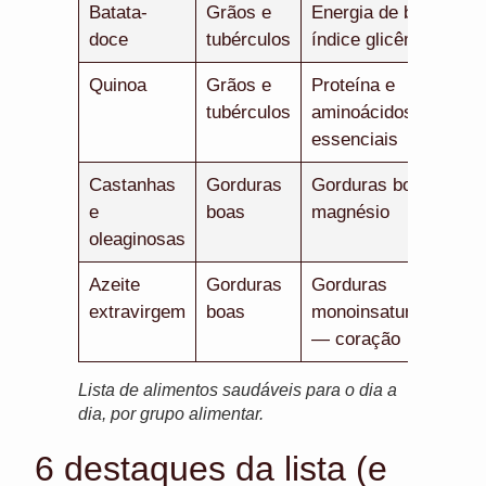
Batata-
Grãos e
Energia de baixo
doce
tubérculos
índice glicêmico
Quinoa
Grãos e
Proteína e
tubérculos
aminoácidos
essenciais
Castanhas
Gorduras
Gorduras boas e
e
boas
magnésio
oleaginosas
Azeite
Gorduras
Gorduras
extravirgem
boas
monoinsaturadas
— coração
Lista de alimentos saudáveis para o dia a
dia, por grupo alimentar.
6 destaques da lista (e