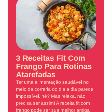
3 Receitas Fit Com
Frango Para Rotinas
Atarefadas
Ter uma alimentação saudável no
meio da correria do dia a dia parece
impossível, né? Mas relaxa, não
precisa ser assim! A receita fit com
frango pode ser sua melhor amiga