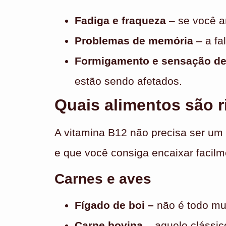
Fadiga e fraqueza
– se você an
Problemas de memória
– a fa
Formigamento e sensação d
estão sendo afetados.
Quais alimentos são 
A vitamina B12 não precisa ser um
e que você consiga encaixar facilme
Carnes e aves
Fígado de boi –
não é todo mu
Carne bovina
– aquele clássico