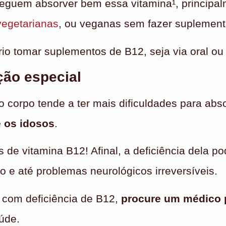
guem absorver bem essa vitamina¹, principa
vegetarianas
, ou veganas sem fazer suplement
o tomar suplementos de B12, seja via oral ou i
ção especial
orpo tende a ter mais dificuldades para abso
e os idosos
.
s de vitamina B12! Afinal, a deficiência dela 
e até problemas neurológicos irreversíveis.
 com deficiência de B12,
procure um médico 
aúde.