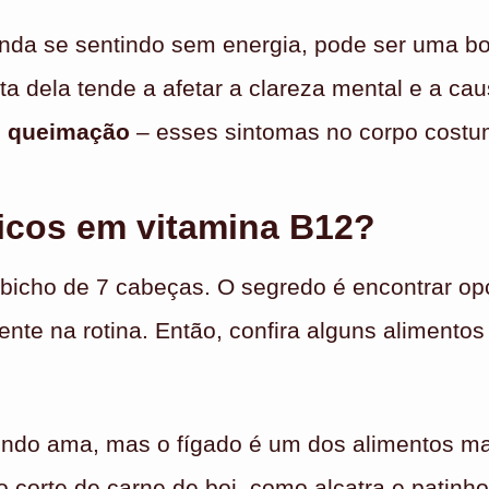
da se sentindo sem energia, pode ser uma boa 
lta dela tende a afetar a clareza mental e a ca
e queimação
– esses sintomas no corpo costu
ricos em vitamina B12?
 bicho de 7 cabeças. O segredo é encontrar op
nte na rotina. Então, confira alguns alimentos 
ndo ama, mas o fígado é um dos alimentos ma
 corte de carne de boi, como alcatra e patinho