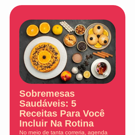
Sobremesas
Saudáveis: 5
Receitas Para Você
Incluir Na Rotina
No meio de tanta correria, agenda