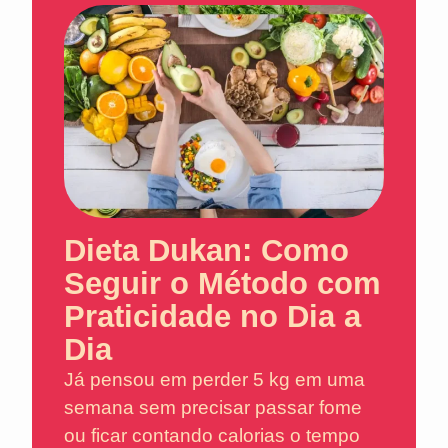
Dieta Dukan: Como
Seguir o Método com
Praticidade no Dia a
Dia
Já pensou em perder 5 kg em uma
semana sem precisar passar fome
ou ficar contando calorias o tempo